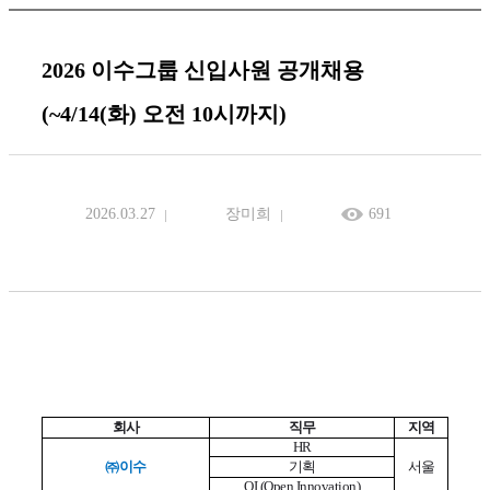
2026 이수그룹 신입사원 공개채용
(~4/14(화) 오전 10시까지)
2026.03.27
장미희
691
회사
직무
지역
HR
㈜이수
기획
서울
OI (Open Innovation)