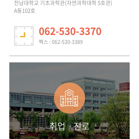
전남대학교 기초과학관(자연과학대학 5호관)
A동102호
062-530-3370
팩스 : 062-530-3389
취업ㆍ진로