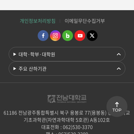
개인정보처리방침
이메일무단수집거부
대학·학부·대학원
주요 산하기관
TOP
61186 전남광주통합특별시 북구 용봉로 77(용봉동) 전남대학교
기초과학관(자연과학대학 5호관) A동102호
대표전화 : 062)530-3370
팩스 : 062)530-3389